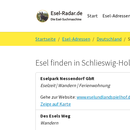
Skip to main navigation
Zum Hauptinhalt springen
Skip to page footer
Start
Esel-Adresse
Sie sind hier:
Startseite
Esel-Adressen
Deutschland
Esel finden in Schlieswig-Hol
Eselpark Nessendorf GbR
Eselzeit | Wandern | Ferienwohnung
Gehe zur Website:
www.eselundlandspielhof.
Zeige auf Karte
Des Esels Weg
Wandern