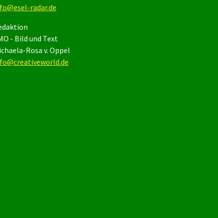
nfo@esel-radar.de
edaktion
O - Bild und Text
ichaela-Rosa v. Oppel
nfo@creativeworld.de