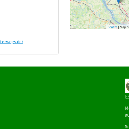
Leaflet
| Map d
terwegs.de/
E
M
a
Sc