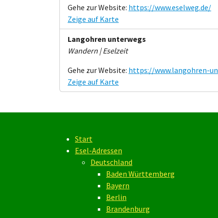
Gehe zur Website:
https://www.eselweg.de/
Zeige auf Karte
Langohren unterwegs
Wandern | Eselzeit
Gehe zur Website:
https://www.langohren-un
Zeige auf Karte
Start
Esel-Adressen
Deutschland
Baden Württemberg
Bayern
Berlin
Brandenburg