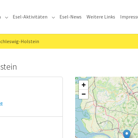
n
Esel-Aktivitäten
Esel-News
Weitere Links
Impres
Submenu for "Esel-Adressen"
Submenu for "Esel-Aktivitäten"
Schleswig-Holstein
stein
+
−
de