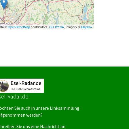
ata ©
OpenStreetMap
contributors,
CC-BY-SA
, Imagery ©
Mapbox
sel-Radar.de
öchten Sie auch in unsere Linksammlung
ufgenommen werden?
hreiben Sie uns eine Nachricht an