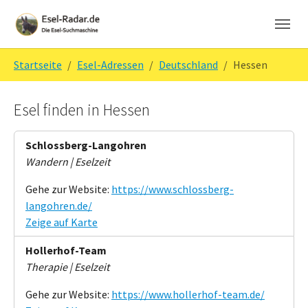
Skip to main navigation
Zum Hauptinhalt springen
Skip to page footer
Sie sind hier:
Startseite
Esel-Adressen
Deutschland
Hessen
Esel finden in Hessen
Schlossberg-Langohren
Wandern | Eselzeit
Gehe zur Website:
https://www.schlossberg-
langohren.de/
Zeige auf Karte
Hollerhof-Team
Therapie | Eselzeit
Gehe zur Website:
https://www.hollerhof-team.de/