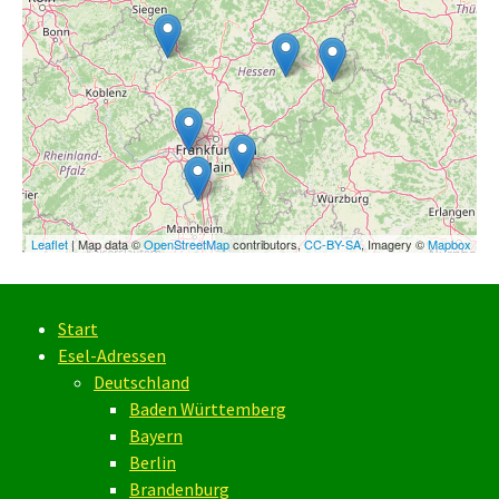
Leaflet
| Map data ©
OpenStreetMap
contributors,
CC-BY-SA
, Imagery ©
Mapbox
Start
Esel-Adressen
Deutschland
Baden Württemberg
Bayern
Berlin
Brandenburg